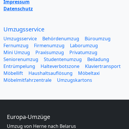
Impressum
Datenschutz
Umzugsservice
Umzugsservice
Behördenumzug
Büroumzug
Fernumzug
Firmenumzug
Laborumzug
Mini Umzug
Praxisumzug
Privatumzug
Seniorenumzug
Studentenumzug
Beiladung
Entrümpelung
Halteverbotszone
Klaviertransport
Möbellift
Haushaltsauflösung
Möbeltaxi
Möbelmitfahrzentrale
Umzugskartons
Europa-Umzüge
Umzug von Herne nach Belarus