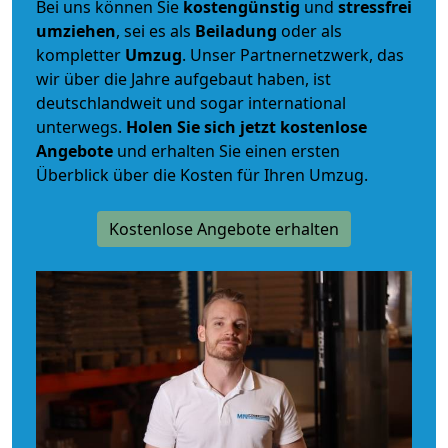
Bei uns können Sie
kostengünstig
und
stressfrei
umziehen
, sei es als
Beiladung
oder als
kompletter
Umzug
. Unser Partnernetzwerk, das
wir über die Jahre aufgebaut haben, ist
deutschlandweit und sogar international
unterwegs.
Holen Sie sich jetzt kostenlose
Angebote
und erhalten Sie einen ersten
Überblick über die Kosten für Ihren Umzug.
Kostenlose Angebote erhalten