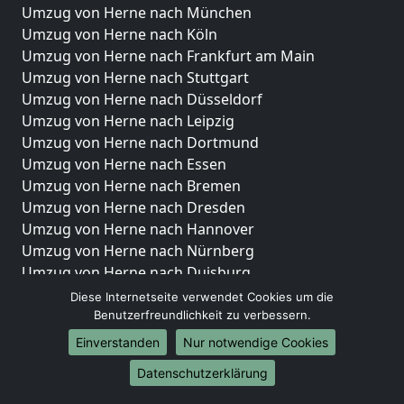
Umzug von Herne nach München
Umzug von Herne nach Köln
Umzug von Herne nach Frankfurt am Main
Umzug von Herne nach Stuttgart
Umzug von Herne nach Düsseldorf
Umzug von Herne nach Leipzig
Umzug von Herne nach Dortmund
Umzug von Herne nach Essen
Umzug von Herne nach Bremen
Umzug von Herne nach Dresden
Umzug von Herne nach Hannover
Umzug von Herne nach Nürnberg
Umzug von Herne nach Duisburg
Umzug von Herne nach Bochum
Diese Internetseite verwendet Cookies um die
Umzug von Herne nach Wuppertal
Benutzerfreundlichkeit zu verbessern.
Umzug von Herne nach Bielefeld
Einverstanden
Nur notwendige Cookies
Umzug von Herne nach Bonn
Datenschutzerklärung
Umzug von Herne nach Münster