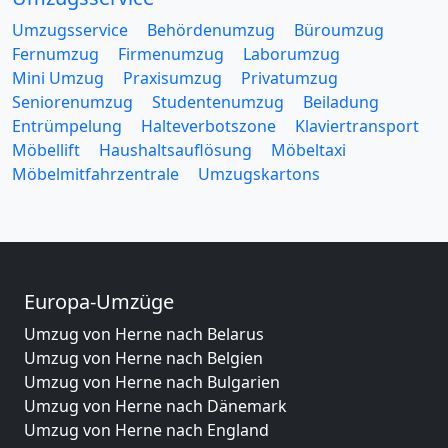
Umzugsservice
Behördenumzug
Büroumzug
Fernumzug
Firmenumzug
Laborumzug
Mini Umzug
Praxisumzug
Privatumzug
Seniorenumzug
Studentenumzug
Beiladung
Entrümpelung
Halteverbotszone
Klaviertransport
Möbellift
Haushaltsauflösung
Möbeltaxi
Möbelmitfahrzentrale
Umzugskartons
Europa-Umzüge
Umzug von Herne nach Belarus
Umzug von Herne nach Belgien
Umzug von Herne nach Bulgarien
Umzug von Herne nach Dänemark
Umzug von Herne nach England