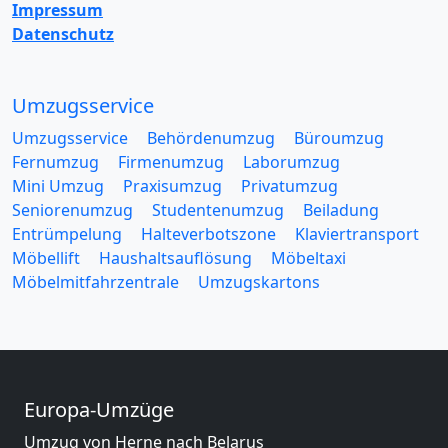
Impressum
Datenschutz
Umzugsservice
Umzugsservice
Behördenumzug
Büroumzug
Fernumzug
Firmenumzug
Laborumzug
Mini Umzug
Praxisumzug
Privatumzug
Seniorenumzug
Studentenumzug
Beiladung
Entrümpelung
Halteverbotszone
Klaviertransport
Möbellift
Haushaltsauflösung
Möbeltaxi
Möbelmitfahrzentrale
Umzugskartons
Europa-Umzüge
Umzug von Herne nach Belarus