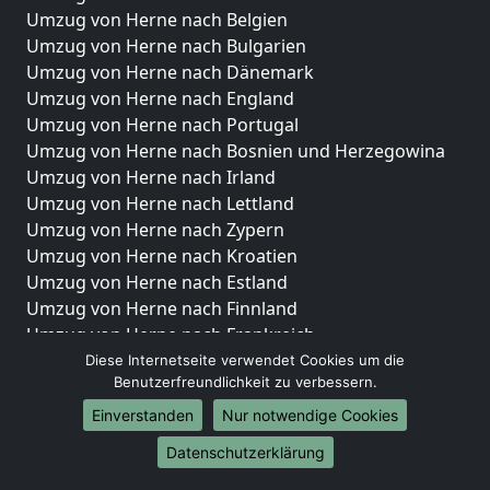
Umzug von Herne nach Belgien
Umzug von Herne nach Bulgarien
Umzug von Herne nach Dänemark
Umzug von Herne nach England
Umzug von Herne nach Portugal
Umzug von Herne nach Bosnien und Herzegowina
Umzug von Herne nach Irland
Umzug von Herne nach Lettland
Umzug von Herne nach Zypern
Umzug von Herne nach Kroatien
Umzug von Herne nach Estland
Umzug von Herne nach Finnland
Umzug von Herne nach Frankreich
Umzug von Herne nach Griechenland
Diese Internetseite verwendet Cookies um die
Benutzerfreundlichkeit zu verbessern.
Umzug von Herne nach Italien
Umzug von Herne nach Liechtenstein
Einverstanden
Nur notwendige Cookies
Umzug von Herne nach Luxemburg
Datenschutzerklärung
Umzug von Herne nach Niederlande