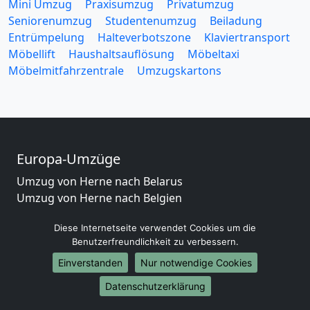
Mini Umzug
Praxisumzug
Privatumzug
Seniorenumzug
Studentenumzug
Beiladung
Entrümpelung
Halteverbotszone
Klaviertransport
Möbellift
Haushaltsauflösung
Möbeltaxi
Möbelmitfahrzentrale
Umzugskartons
Europa-Umzüge
Umzug von Herne nach Belarus
Umzug von Herne nach Belgien
Umzug von Herne nach Bulgarien
Diese Internetseite verwendet Cookies um die
Umzug von Herne nach Dänemark
Benutzerfreundlichkeit zu verbessern.
Umzug von Herne nach England
Umzug von Herne nach Portugal
Einverstanden
Nur notwendige Cookies
Umzug von Herne nach Bosnien und Herzegowina
Datenschutzerklärung
Umzug von Herne nach Irland