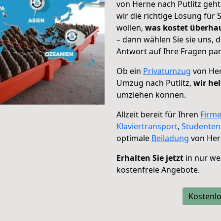
von Herne nach Putlitz geht
wir die richtige Lösung für
wollen,
was kostet überh
– dann wählen Sie sie uns,
Antwort auf Ihre Fragen par
Ob ein
Privatumzug
von Her
Umzug nach Putlitz,
wir he
umziehen können.
Allzeit bereit für Ihren
Firm
Klaviertransport
,
Studente
optimale
Beiladung
von Hern
Erhalten Sie jetzt
in nur we
kostenfreie Angebote.
Kostenlo