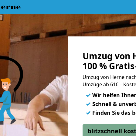
erne
Umzug von H
100 % Grati
Umzug von Herne nach
Umzüge ab 61€ – Koste
✓
Wir helfen Ihne
✓
Schnell & unverb
✓
Finden Sie das 
blitzschnell ko