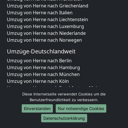
Umzug von Herne nach Griechenland
Umzug von Herne nach Italien
Umzug von Herne nach Liechtenstein
Umzug von Herne nach Luxemburg
Umzug von Herne nach Niederlande
Umzug von Herne nach Norwegen
Umzüge-Deutschlandweit
Umzug von Herne nach Berlin
Umzug von Herne nach Hamburg
Umzug von Herne nach München
Umzug von Herne nach Köln
Umzug von Herne nach Frankfurt am Main
Umzug von Herne nach Stuttgart
Diese Internetseite verwendet Cookies um die
Benutzerfreundlichkeit zu verbessern.
Umzug von Herne nach Düsseldorf
Umzug von Herne nach Leipzig
Einverstanden
Nur notwendige Cookies
Umzug von Herne nach Dortmund
Datenschutzerklärung
Umzug von Herne nach Essen