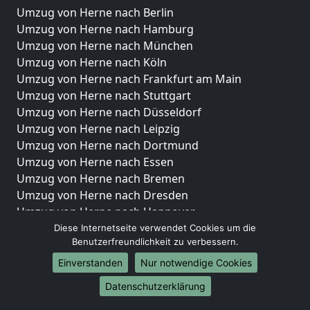
Umzug von Herne nach Berlin
Umzug von Herne nach Hamburg
Umzug von Herne nach München
Umzug von Herne nach Köln
Umzug von Herne nach Frankfurt am Main
Umzug von Herne nach Stuttgart
Umzug von Herne nach Düsseldorf
Umzug von Herne nach Leipzig
Umzug von Herne nach Dortmund
Umzug von Herne nach Essen
Umzug von Herne nach Bremen
Umzug von Herne nach Dresden
Umzug von Herne nach Hannover
Umzug von Herne nach Nürnberg
Diese Internetseite verwendet Cookies um die
Benutzerfreundlichkeit zu verbessern.
Umzug von Herne nach Duisburg
Umzug von Herne nach Bochum
Einverstanden
Nur notwendige Cookies
Umzug von Herne nach Wuppertal
Datenschutzerklärung
Umzug von Herne nach Bielefeld