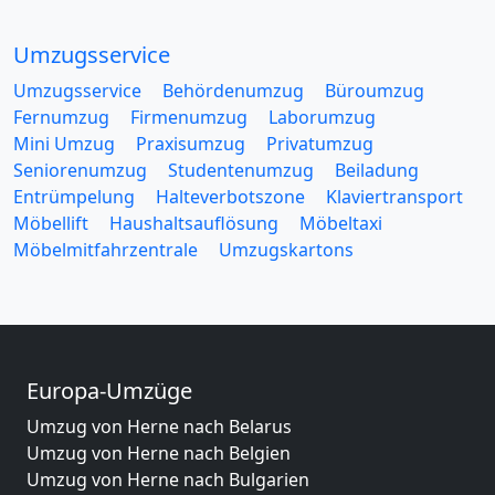
Umzugsservice
Umzugsservice
Behördenumzug
Büroumzug
Fernumzug
Firmenumzug
Laborumzug
Mini Umzug
Praxisumzug
Privatumzug
Seniorenumzug
Studentenumzug
Beiladung
Entrümpelung
Halteverbotszone
Klaviertransport
Möbellift
Haushaltsauflösung
Möbeltaxi
Möbelmitfahrzentrale
Umzugskartons
Europa-Umzüge
Umzug von Herne nach Belarus
Umzug von Herne nach Belgien
Umzug von Herne nach Bulgarien