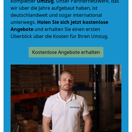
kompletter
Umzug
. Unser Partnernetzwerk, das
wir über die Jahre aufgebaut haben, ist
deutschlandweit und sogar international
unterwegs.
Holen Sie sich jetzt kostenlose
Angebote
und erhalten Sie einen ersten
Überblick über die Kosten für Ihren Umzug.
Kostenlose Angebote erhalten