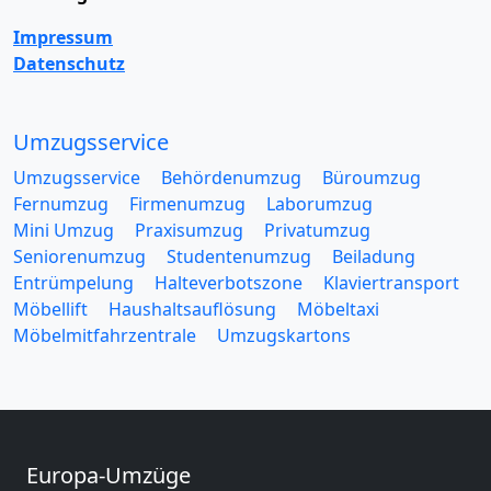
Impressum
Datenschutz
Umzugsservice
Umzugsservice
Behördenumzug
Büroumzug
Fernumzug
Firmenumzug
Laborumzug
Mini Umzug
Praxisumzug
Privatumzug
Seniorenumzug
Studentenumzug
Beiladung
Entrümpelung
Halteverbotszone
Klaviertransport
Möbellift
Haushaltsauflösung
Möbeltaxi
Möbelmitfahrzentrale
Umzugskartons
Europa-Umzüge