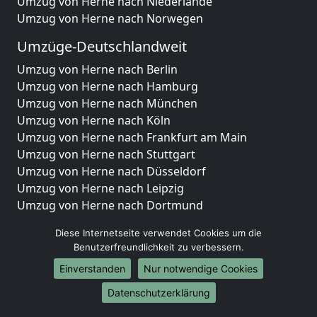
Umzug von Herne nach Niederlande
Umzug von Herne nach Norwegen
Umzüge-Deutschlandweit
Umzug von Herne nach Berlin
Umzug von Herne nach Hamburg
Umzug von Herne nach München
Umzug von Herne nach Köln
Umzug von Herne nach Frankfurt am Main
Umzug von Herne nach Stuttgart
Umzug von Herne nach Düsseldorf
Umzug von Herne nach Leipzig
Umzug von Herne nach Dortmund
Umzug von Herne nach Essen
Diese Internetseite verwendet Cookies um die
Umzug von Herne nach Bremen
Benutzerfreundlichkeit zu verbessern.
Umzug von Herne nach Dresden
Einverstanden
Nur notwendige Cookies
Umzug von Herne nach Hannover
Umzug von Herne nach Nürnberg
Datenschutzerklärung
Umzug von Herne nach Duisburg