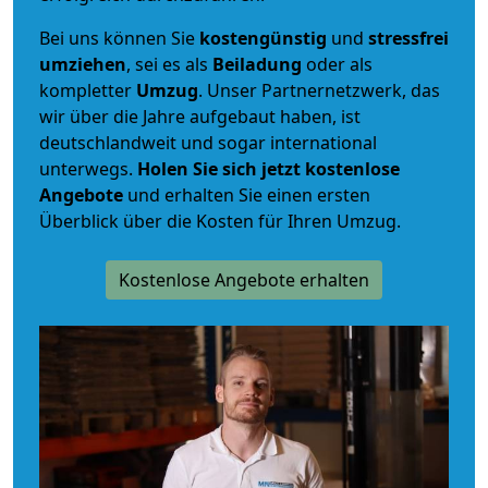
Bei uns können Sie
kostengünstig
und
stressfrei
umziehen
, sei es als
Beiladung
oder als
kompletter
Umzug
. Unser Partnernetzwerk, das
wir über die Jahre aufgebaut haben, ist
deutschlandweit und sogar international
unterwegs.
Holen Sie sich jetzt kostenlose
Angebote
und erhalten Sie einen ersten
Überblick über die Kosten für Ihren Umzug.
Kostenlose Angebote erhalten