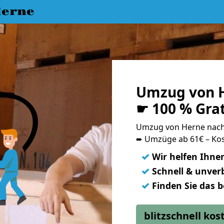
erne
Umzug von H
☛ 100 % Gra
Umzug von Herne nach
➨ Umzüge ab 61€ – Kos
✓
Wir helfen Ihne
✓
Schnell & unverb
✓
Finden Sie das 
blitzschnell ko