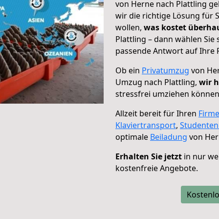
von Herne nach Plattling ge
wir die richtige Lösung für
wollen,
was kostet überh
Plattling – dann wählen Sie
passende Antwort auf Ihre 
Ob ein
Privatumzug
von Her
Umzug nach Plattling,
wir h
stressfrei umziehen können
Allzeit bereit für Ihren
Firm
Klaviertransport
,
Studente
optimale
Beiladung
von Hern
Erhalten Sie jetzt
in nur we
kostenfreie Angebote.
Kostenlo