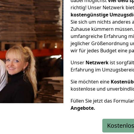
dabei möglichst
viel Geld 
richtig! Unser Netzwerk bi
kostengünstige Umzugsdi
Sie sich um nichts anderes 
Zuhause kümmern müssen. W
umfangreiche Erfahrung mi
jeglicher Größenordnung u
wir für jedes Budget eine 
Unser
Netzwerk
ist sorgfäl
Erfahrung im Umzugsberei
Sie möchten eine
Kostenüb
kostenlose und unverbindli
Füllen Sie jetzt das Formula
Angebote.
Kostenlos