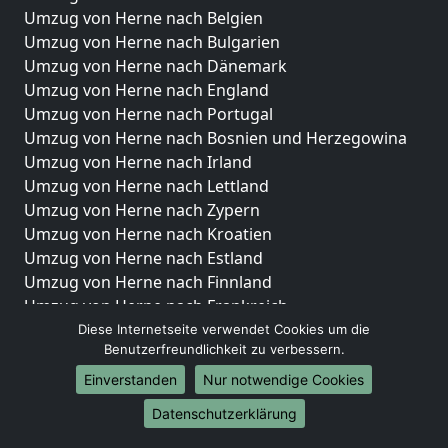
Umzug von Herne nach Belgien
Umzug von Herne nach Bulgarien
Umzug von Herne nach Dänemark
Umzug von Herne nach England
Umzug von Herne nach Portugal
Umzug von Herne nach Bosnien und Herzegowina
Umzug von Herne nach Irland
Umzug von Herne nach Lettland
Umzug von Herne nach Zypern
Umzug von Herne nach Kroatien
Umzug von Herne nach Estland
Umzug von Herne nach Finnland
Umzug von Herne nach Frankreich
Umzug von Herne nach Griechenland
Diese Internetseite verwendet Cookies um die
Benutzerfreundlichkeit zu verbessern.
Umzug von Herne nach Italien
Umzug von Herne nach Liechtenstein
Einverstanden
Nur notwendige Cookies
Umzug von Herne nach Luxemburg
Datenschutzerklärung
Umzug von Herne nach Niederlande