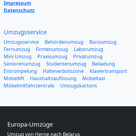
Impressum
Datenschutz
Umzugsservice
Umzugsservice
Behördenumzug
Büroumzug
Fernumzug
Firmenumzug
Laborumzug
Mini Umzug
Praxisumzug
Privatumzug
Seniorenumzug
Studentenumzug
Beiladung
Entrümpelung
Halteverbotszone
Klaviertransport
Möbellift
Haushaltsauflösung
Möbeltaxi
Möbelmitfahrzentrale
Umzugskartons
Europa-Umzüge
Umzug von Herne nach Belarus