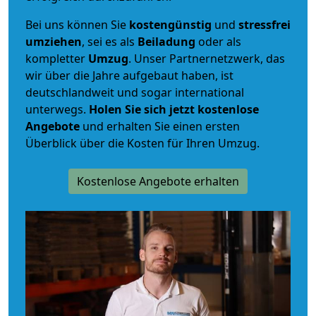
Bei uns können Sie
kostengünstig
und
stressfrei
umziehen
, sei es als
Beiladung
oder als
kompletter
Umzug
. Unser Partnernetzwerk, das
wir über die Jahre aufgebaut haben, ist
deutschlandweit und sogar international
unterwegs.
Holen Sie sich jetzt kostenlose
Angebote
und erhalten Sie einen ersten
Überblick über die Kosten für Ihren Umzug.
Kostenlose Angebote erhalten