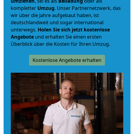
umziehen
, sei es als
Beiladung
oder als
kompletter
Umzug
. Unser Partnernetzwerk, das
wir über die Jahre aufgebaut haben, ist
deutschlandweit und sogar international
unterwegs.
Holen Sie sich jetzt kostenlose
Angebote
und erhalten Sie einen ersten
Überblick über die Kosten für Ihren Umzug.
Kostenlose Angebote erhalten