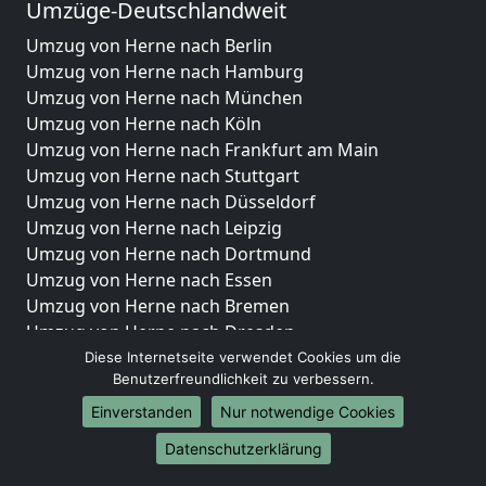
Umzüge-Deutschlandweit
Umzug von Herne nach Berlin
Umzug von Herne nach Hamburg
Umzug von Herne nach München
Umzug von Herne nach Köln
Umzug von Herne nach Frankfurt am Main
Umzug von Herne nach Stuttgart
Umzug von Herne nach Düsseldorf
Umzug von Herne nach Leipzig
Umzug von Herne nach Dortmund
Umzug von Herne nach Essen
Umzug von Herne nach Bremen
Umzug von Herne nach Dresden
Umzug von Herne nach Hannover
Diese Internetseite verwendet Cookies um die
Benutzerfreundlichkeit zu verbessern.
Umzug von Herne nach Nürnberg
Umzug von Herne nach Duisburg
Einverstanden
Nur notwendige Cookies
Umzug von Herne nach Bochum
Datenschutzerklärung
Umzug von Herne nach Wuppertal