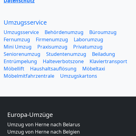
Datenschutz
Umzugsservice
Umzugsservice
Behördenumzug
Büroumzug
Fernumzug
Firmenumzug
Laborumzug
Mini Umzug
Praxisumzug
Privatumzug
Seniorenumzug
Studentenumzug
Beiladung
Entrümpelung
Halteverbotszone
Klaviertransport
Möbellift
Haushaltsauflösung
Möbeltaxi
Möbelmitfahrzentrale
Umzugskartons
Europa-Umzüge
Umzug von Herne nach Belarus
Umzug von Herne nach Belgien