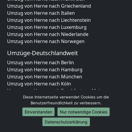
Umzug von Herne nach Griechenland
Umzug von Herne nach Italien
Umzug von Herne nach Liechtenstein
Umzug von Herne nach Luxemburg
Umzug von Herne nach Niederlande
Umzug von Herne nach Norwegen
Umzüge-Deutschlandweit
Umzug von Herne nach Berlin
Umzug von Herne nach Hamburg
Umzug von Herne nach München
Umzug von Herne nach Köln
Umzug von Herne nach Frankfurt am Main
Umzug von Herne nach Stuttgart
Diese Internetseite verwendet Cookies um die
Benutzerfreundlichkeit zu verbessern.
Umzug von Herne nach Düsseldorf
Umzug von Herne nach Leipzig
Einverstanden
Nur notwendige Cookies
Umzug von Herne nach Dortmund
Datenschutzerklärung
Umzug von Herne nach Essen