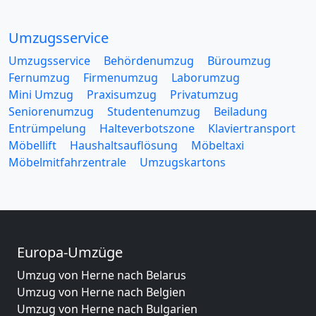
Umzugsservice
Umzugsservice
Behördenumzug
Büroumzug
Fernumzug
Firmenumzug
Laborumzug
Mini Umzug
Praxisumzug
Privatumzug
Seniorenumzug
Studentenumzug
Beiladung
Entrümpelung
Halteverbotszone
Klaviertransport
Möbellift
Haushaltsauflösung
Möbeltaxi
Möbelmitfahrzentrale
Umzugskartons
Europa-Umzüge
Umzug von Herne nach Belarus
Umzug von Herne nach Belgien
Umzug von Herne nach Bulgarien