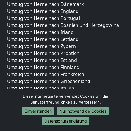
Umzug von Herne nach Dänemark
Umzug von Herne nach England
Umzug von Herne nach Portugal
Umzug von Herne nach Bosnien und Herzegowina
Umzug von Herne nach Irland
Umzug von Herne nach Lettland
Umzug von Herne nach Zypern
Umzug von Herne nach Kroatien
Umzug von Herne nach Estland
Umzug von Herne nach Finnland
Umzug von Herne nach Frankreich
Umzug von Herne nach Griechenland
Umzug von Herne nach Italien
Umzug von Herne nach Liechtenstein
Diese Internetseite verwendet Cookies um die
Umzug von Herne nach Luxemburg
Benutzerfreundlichkeit zu verbessern.
Umzug von Herne nach Niederlande
Einverstanden
Nur notwendige Cookies
Umzug von Herne nach Norwegen
Datenschutzerklärung
Umzüge-Deutschlandweit