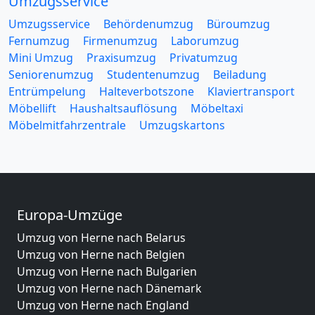
Umzugsservice
Umzugsservice
Behördenumzug
Büroumzug
Fernumzug
Firmenumzug
Laborumzug
Mini Umzug
Praxisumzug
Privatumzug
Seniorenumzug
Studentenumzug
Beiladung
Entrümpelung
Halteverbotszone
Klaviertransport
Möbellift
Haushaltsauflösung
Möbeltaxi
Möbelmitfahrzentrale
Umzugskartons
Europa-Umzüge
Umzug von Herne nach Belarus
Umzug von Herne nach Belgien
Umzug von Herne nach Bulgarien
Umzug von Herne nach Dänemark
Umzug von Herne nach England