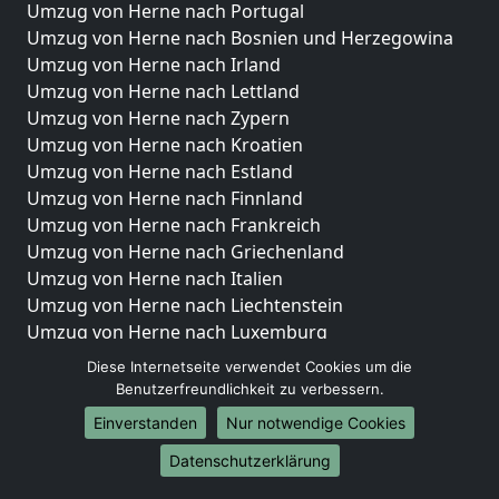
Umzug von Herne nach Portugal
Umzug von Herne nach Bosnien und Herzegowina
Umzug von Herne nach Irland
Umzug von Herne nach Lettland
Umzug von Herne nach Zypern
Umzug von Herne nach Kroatien
Umzug von Herne nach Estland
Umzug von Herne nach Finnland
Umzug von Herne nach Frankreich
Umzug von Herne nach Griechenland
Umzug von Herne nach Italien
Umzug von Herne nach Liechtenstein
Umzug von Herne nach Luxemburg
Umzug von Herne nach Niederlande
Diese Internetseite verwendet Cookies um die
Umzug von Herne nach Norwegen
Benutzerfreundlichkeit zu verbessern.
Einverstanden
Nur notwendige Cookies
Umzüge-Deutschlandweit
Datenschutzerklärung
Umzug von Herne nach Berlin
Umzug von Herne nach Hamburg