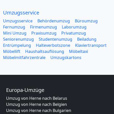
Umzugsservice
Umzugsservice
Behördenumzug
Büroumzug
Fernumzug
Firmenumzug
Laborumzug
Mini Umzug
Praxisumzug
Privatumzug
Seniorenumzug
Studentenumzug
Beiladung
Entrümpelung
Halteverbotszone
Klaviertransport
Möbellift
Haushaltsauflösung
Möbeltaxi
Möbelmitfahrzentrale
Umzugskartons
Europa-Umzüge
Umzug von Herne nach Belarus
Umzug von Herne nach Belgien
Umzug von Herne nach Bulgarien