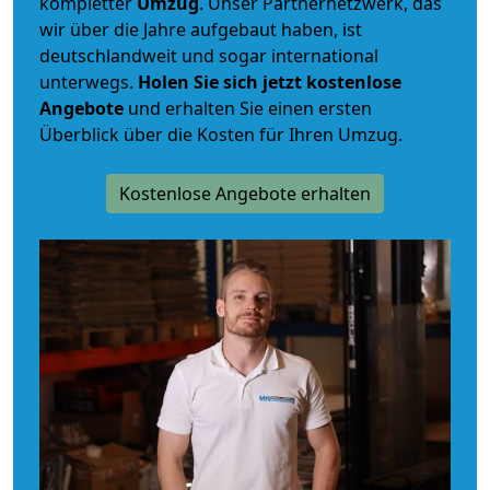
kompletter
Umzug
. Unser Partnernetzwerk, das
wir über die Jahre aufgebaut haben, ist
deutschlandweit und sogar international
unterwegs.
Holen Sie sich jetzt kostenlose
Angebote
und erhalten Sie einen ersten
Überblick über die Kosten für Ihren Umzug.
Kostenlose Angebote erhalten