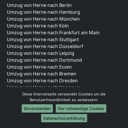
Umzug von Herne nach Berlin
Umzug von Herne nach Hamburg
Umzug von Herne nach München
Umzug von Herne nach Köln
Umzug von Herne nach Frankfurt am Main
Umzug von Herne nach Stuttgart
Umzug von Herne nach Düsseldorf
Umzug von Herne nach Leipzig
Umzug von Herne nach Dortmund
Umzug von Herne nach Essen
Umzug von Herne nach Bremen
Umzug von Herne nach Dresden
Umzug von Herne nach Hannover
Umzug von Herne nach Nürnberg
Diese Internetseite verwendet Cookies um die
Benutzerfreundlichkeit zu verbessern.
Umzug von Herne nach Duisburg
Umzug von Herne nach Bochum
Einverstanden
Nur notwendige Cookies
Umzug von Herne nach Wuppertal
Datenschutzerklärung
Umzug von Herne nach Bielefeld