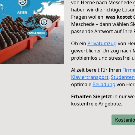
von Herne nach Meschede ge
haben wir die richtige Lösu
Fragen wollen,
was kostet
Meschede – dann wählen Sie
passende Antwort auf Ihre 
Ob ein
Privatumzug
von Her
gewerblicher Umzug nach 
problemlos und stressfrei 
Allzeit bereit für Ihren
Firm
Klaviertransport
,
Studente
optimale
Beiladung
von Her
Erhalten Sie jetzt
in nur we
kostenfreie Angebote.
Kostenlo