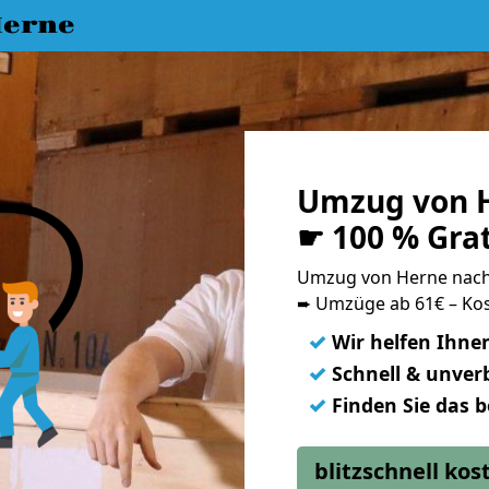
erne
Umzug von 
☛ 100 % Gra
Umzug von Herne nac
➨ Umzüge ab 61€ – Kos
✓
Wir helfen Ihne
✓
Schnell & unverb
✓
Finden Sie das 
blitzschnell ko