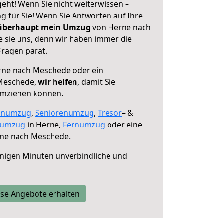
ht! Wenn Sie nicht weiterwissen –
ng für Sie! Wenn Sie Antworten auf Ihre
 überhaupt mein Umzug
von Herne nach
 sie uns, denn wir haben immer die
Fragen parat.
ne nach Meschede oder ein
Meschede,
wir helfen
, damit Sie
umziehen können.
enumzug
,
Seniorenumzug
,
Tresor
– &
numzug
in Herne,
Fernumzug
oder eine
ne nach Meschede.
nigen Minuten unverbindliche und
se Angebote erhalten