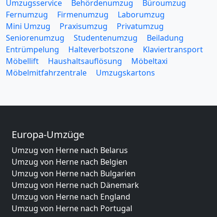
Umzugsservice
Behördenumzug
Büroumzug
Fernumzug
Firmenumzug
Laborumzug
Mini Umzug
Praxisumzug
Privatumzug
Seniorenumzug
Studentenumzug
Beiladung
Entrümpelung
Halteverbotszone
Klaviertransport
Möbellift
Haushaltsauflösung
Möbeltaxi
Möbelmitfahrzentrale
Umzugskartons
Europa-Umzüge
Umzug von Herne nach Belarus
Umzug von Herne nach Belgien
Umzug von Herne nach Bulgarien
Umzug von Herne nach Dänemark
Umzug von Herne nach England
Umzug von Herne nach Portugal