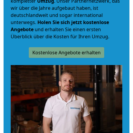
kompletter
Umzug
. Unser Partnernetzwerk, das
wir über die Jahre aufgebaut haben, ist
deutschlandweit und sogar international
unterwegs.
Holen Sie sich jetzt kostenlose
Angebote
und erhalten Sie einen ersten
Überblick über die Kosten für Ihren Umzug.
Kostenlose Angebote erhalten