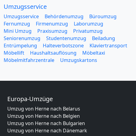
Umzugsservice
Umzugsservice
Behördenumzug
Büroumzug
Fernumzug
Firmenumzug
Laborumzug
Mini Umzug
Praxisumzug
Privatumzug
Seniorenumzug
Studentenumzug
Beiladung
Entrümpelung
Halteverbotszone
Klaviertransport
Möbellift
Haushaltsauflösung
Möbeltaxi
Möbelmitfahrzentrale
Umzugskartons
Europa-Umzüge
Umzug von Herne nach Belarus
Umzug von Herne nach Belgien
Umzug von Herne nach Bulgarien
Umzug von Herne nach Dänemark