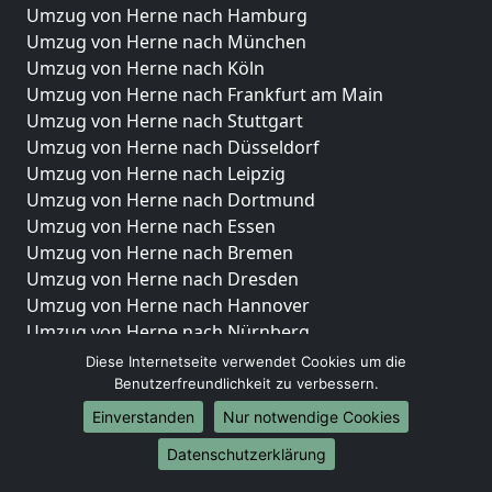
Umzug von Herne nach Hamburg
Umzug von Herne nach München
Umzug von Herne nach Köln
Umzug von Herne nach Frankfurt am Main
Umzug von Herne nach Stuttgart
Umzug von Herne nach Düsseldorf
Umzug von Herne nach Leipzig
Umzug von Herne nach Dortmund
Umzug von Herne nach Essen
Umzug von Herne nach Bremen
Umzug von Herne nach Dresden
Umzug von Herne nach Hannover
Umzug von Herne nach Nürnberg
Umzug von Herne nach Duisburg
Diese Internetseite verwendet Cookies um die
Umzug von Herne nach Bochum
Benutzerfreundlichkeit zu verbessern.
Umzug von Herne nach Wuppertal
Einverstanden
Nur notwendige Cookies
Umzug von Herne nach Bielefeld
Datenschutzerklärung
Umzug von Herne nach Bonn
Umzug von Herne nach Münster