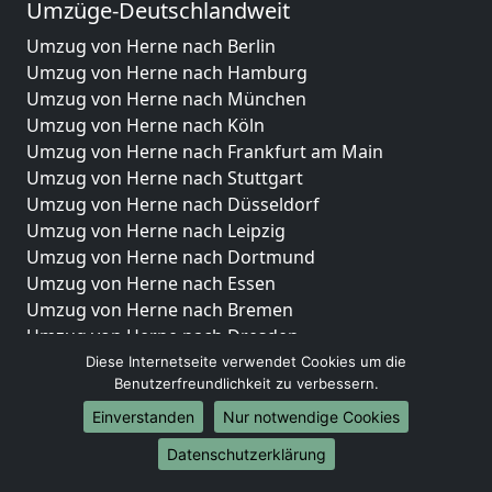
Umzüge-Deutschlandweit
Umzug von Herne nach Berlin
Umzug von Herne nach Hamburg
Umzug von Herne nach München
Umzug von Herne nach Köln
Umzug von Herne nach Frankfurt am Main
Umzug von Herne nach Stuttgart
Umzug von Herne nach Düsseldorf
Umzug von Herne nach Leipzig
Umzug von Herne nach Dortmund
Umzug von Herne nach Essen
Umzug von Herne nach Bremen
Umzug von Herne nach Dresden
Umzug von Herne nach Hannover
Diese Internetseite verwendet Cookies um die
Benutzerfreundlichkeit zu verbessern.
Umzug von Herne nach Nürnberg
Umzug von Herne nach Duisburg
Einverstanden
Nur notwendige Cookies
Umzug von Herne nach Bochum
Datenschutzerklärung
Umzug von Herne nach Wuppertal