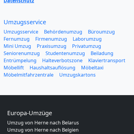
Datenschutz
Umzugsservice
Umzugsservice
Behördenumzug
Büroumzug
Fernumzug
Firmenumzug
Laborumzug
Mini Umzug
Praxisumzug
Privatumzug
Seniorenumzug
Studentenumzug
Beiladung
Entrümpelung
Halteverbotszone
Klaviertransport
Möbellift
Haushaltsauflösung
Möbeltaxi
Möbelmitfahrzentrale
Umzugskartons
Europa-Umzüge
Umzug von Herne nach Belarus
Umzug von Herne nach Belgien