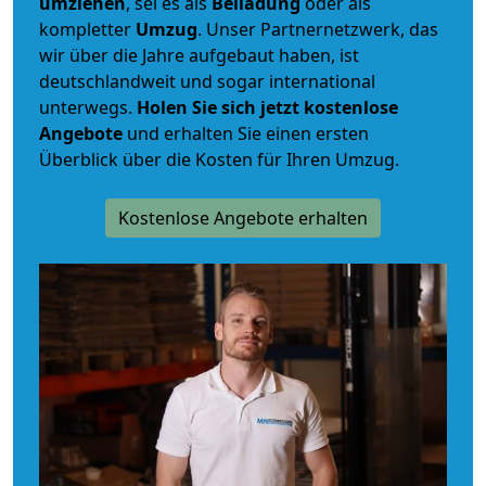
umziehen
, sei es als
Beiladung
oder als
kompletter
Umzug
. Unser Partnernetzwerk, das
wir über die Jahre aufgebaut haben, ist
deutschlandweit und sogar international
unterwegs.
Holen Sie sich jetzt kostenlose
Angebote
und erhalten Sie einen ersten
Überblick über die Kosten für Ihren Umzug.
Kostenlose Angebote erhalten