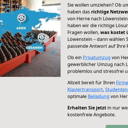
Sie wollen umziehen? Ob um
haben das
richtige Netzw
von Herne nach Löwenstein 
haben wir die richtige Lösu
Fragen wollen,
was kostet
Löwenstein – dann wählen S
passende Antwort auf Ihre 
Ob ein
Privatumzug
von Her
gewerblicher Umzug nach 
problemlos und stressfrei 
Allzeit bereit für Ihren
Firm
Klaviertransport
,
Studente
optimale
Beiladung
von Her
Erhalten Sie jetzt
in nur we
kostenfreie Angebote.