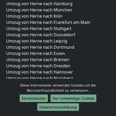
Umzug von Herne nach Hamburg
Umzug von Herne nach München
Umzug von Herne nach Köln
Umzug von Herne nach Frankfurt am Main
Umzug von Herne nach Stuttgart
Umzug von Herne nach Düsseldorf
Umzug von Herne nach Leipzig
Umzug von Herne nach Dortmund
Umzug von Herne nach Essen
Umzug von Herne nach Bremen
Umzug von Herne nach Dresden
Umzug von Herne nach Hannover
Umzug von Herne nach Nürnberg
Umzug von Herne nach Duisburg
Diese Internetseite verwendet Cookies um die
Umzug von Herne nach Bochum
Benutzerfreundlichkeit zu verbessern.
Umzug von Herne nach Wuppertal
Einverstanden
Nur notwendige Cookies
Umzug von Herne nach Bielefeld
Datenschutzerklärung
Umzug von Herne nach Bonn
Umzug von Herne nach Münster