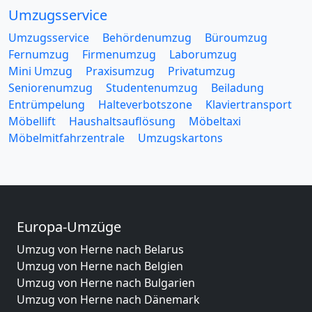
Umzugsservice
Umzugsservice
Behördenumzug
Büroumzug
Fernumzug
Firmenumzug
Laborumzug
Mini Umzug
Praxisumzug
Privatumzug
Seniorenumzug
Studentenumzug
Beiladung
Entrümpelung
Halteverbotszone
Klaviertransport
Möbellift
Haushaltsauflösung
Möbeltaxi
Möbelmitfahrzentrale
Umzugskartons
Europa-Umzüge
Umzug von Herne nach Belarus
Umzug von Herne nach Belgien
Umzug von Herne nach Bulgarien
Umzug von Herne nach Dänemark