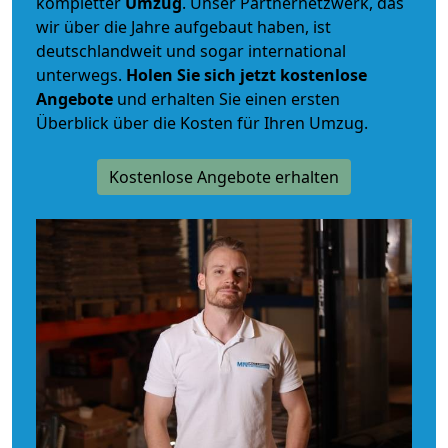
kompletter
Umzug
. Unser Partnernetzwerk, das
wir über die Jahre aufgebaut haben, ist
deutschlandweit und sogar international
unterwegs.
Holen Sie sich jetzt kostenlose
Angebote
und erhalten Sie einen ersten
Überblick über die Kosten für Ihren Umzug.
Kostenlose Angebote erhalten