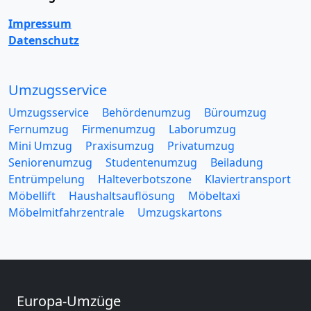
Impressum
Datenschutz
Umzugsservice
Umzugsservice
Behördenumzug
Büroumzug
Fernumzug
Firmenumzug
Laborumzug
Mini Umzug
Praxisumzug
Privatumzug
Seniorenumzug
Studentenumzug
Beiladung
Entrümpelung
Halteverbotszone
Klaviertransport
Möbellift
Haushaltsauflösung
Möbeltaxi
Möbelmitfahrzentrale
Umzugskartons
Europa-Umzüge