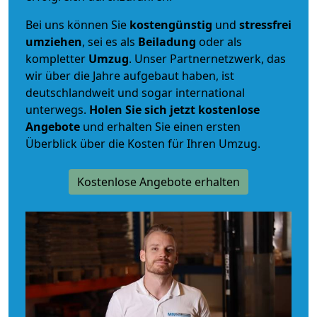
Bei uns können Sie
kostengünstig
und
stressfrei
umziehen
, sei es als
Beiladung
oder als
kompletter
Umzug
. Unser Partnernetzwerk, das
wir über die Jahre aufgebaut haben, ist
deutschlandweit und sogar international
unterwegs.
Holen Sie sich jetzt kostenlose
Angebote
und erhalten Sie einen ersten
Überblick über die Kosten für Ihren Umzug.
Kostenlose Angebote erhalten