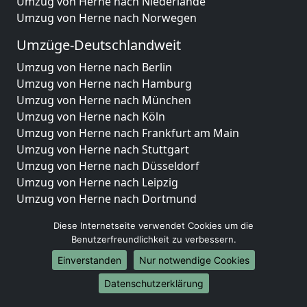
Umzug von Herne nach Niederlande
Umzug von Herne nach Norwegen
Umzüge-Deutschlandweit
Umzug von Herne nach Berlin
Umzug von Herne nach Hamburg
Umzug von Herne nach München
Umzug von Herne nach Köln
Umzug von Herne nach Frankfurt am Main
Umzug von Herne nach Stuttgart
Umzug von Herne nach Düsseldorf
Umzug von Herne nach Leipzig
Umzug von Herne nach Dortmund
Umzug von Herne nach Essen
Diese Internetseite verwendet Cookies um die
Umzug von Herne nach Bremen
Benutzerfreundlichkeit zu verbessern.
Umzug von Herne nach Dresden
Einverstanden
Nur notwendige Cookies
Umzug von Herne nach Hannover
Umzug von Herne nach Nürnberg
Datenschutzerklärung
Umzug von Herne nach Duisburg