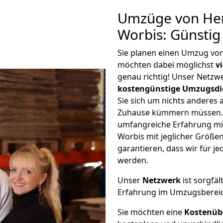
Umzüge von Her
Worbis: Günsti
Sie planen einen Umzug vo
möchten dabei möglichst
v
genau richtig! Unser Netzw
kostengünstige Umzugsdi
Sie sich um nichts anderes 
Zuhause kümmern müssen. W
umfangreiche Erfahrung mi
Worbis mit jeglicher Größ
garantieren, dass wir für j
werden.
Unser
Netzwerk
ist sorgfäl
Erfahrung im Umzugsberei
Sie möchten eine
Kostenüb