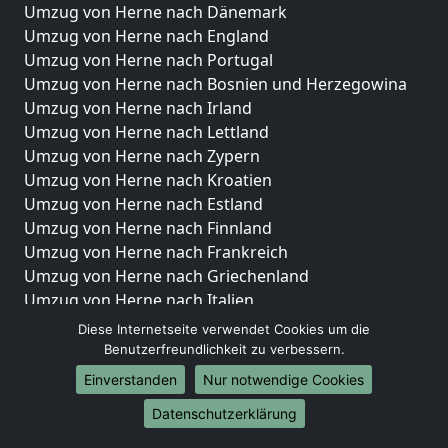
Umzug von Herne nach Dänemark
Umzug von Herne nach England
Umzug von Herne nach Portugal
Umzug von Herne nach Bosnien und Herzegowina
Umzug von Herne nach Irland
Umzug von Herne nach Lettland
Umzug von Herne nach Zypern
Umzug von Herne nach Kroatien
Umzug von Herne nach Estland
Umzug von Herne nach Finnland
Umzug von Herne nach Frankreich
Umzug von Herne nach Griechenland
Umzug von Herne nach Italien
Umzug von Herne nach Liechtenstein
Diese Internetseite verwendet Cookies um die
Umzug von Herne nach Luxemburg
Benutzerfreundlichkeit zu verbessern.
Umzug von Herne nach Niederlande
Einverstanden
Nur notwendige Cookies
Umzug von Herne nach Norwegen
Datenschutzerklärung
Umzüge-Deutschlandweit