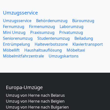
Umzugsservice
Umzugsservice
Behördenumzug
Büroumzug
Fernumzug
Firmenumzug
Laborumzug
Mini Umzug
Praxisumzug
Privatumzug
Seniorenumzug
Studentenumzug
Beiladung
Entrümpelung
Halteverbotszone
Klaviertransport
Möbellift
Haushaltsauflösung
Möbeltaxi
Möbelmitfahrzentrale
Umzugskartons
Europa-Umzüge
Umzug von Herne nach Belarus
Umzug von Herne nach Belgien
Umzug von Herne nach Bulgarien