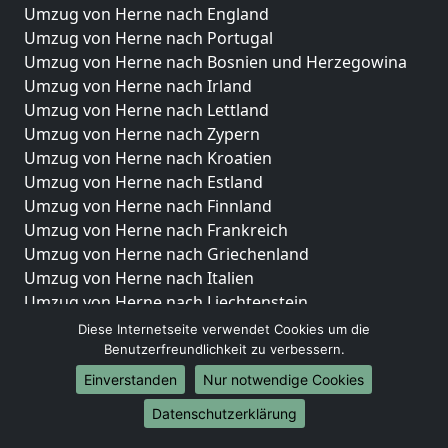
Umzug von Herne nach England
Umzug von Herne nach Portugal
Umzug von Herne nach Bosnien und Herzegowina
Umzug von Herne nach Irland
Umzug von Herne nach Lettland
Umzug von Herne nach Zypern
Umzug von Herne nach Kroatien
Umzug von Herne nach Estland
Umzug von Herne nach Finnland
Umzug von Herne nach Frankreich
Umzug von Herne nach Griechenland
Umzug von Herne nach Italien
Umzug von Herne nach Liechtenstein
Umzug von Herne nach Luxemburg
Diese Internetseite verwendet Cookies um die
Umzug von Herne nach Niederlande
Benutzerfreundlichkeit zu verbessern.
Umzug von Herne nach Norwegen
Einverstanden
Nur notwendige Cookies
Umzüge-Deutschlandweit
Datenschutzerklärung
Umzug von Herne nach Berlin