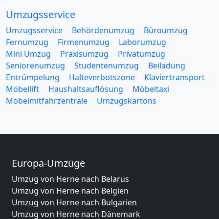
Umzugsservice
Umzugsservice
Behördenumzug
Büroumzug
Fernumzug
Firmenumzug
Laborumzug
Mini Umzug
Praxisumzug
Privatumzug
Seniorenumzug
Studentenumzug
Beiladung
Entrümpelung
Halteverbotszone
Klaviertransport
Möbellift
Haushaltsauflösung
Möbeltaxi
Möbelmitfahrzentrale
Umzugskartons
Europa-Umzüge
Umzug von Herne nach Belarus
Umzug von Herne nach Belgien
Umzug von Herne nach Bulgarien
Umzug von Herne nach Dänemark