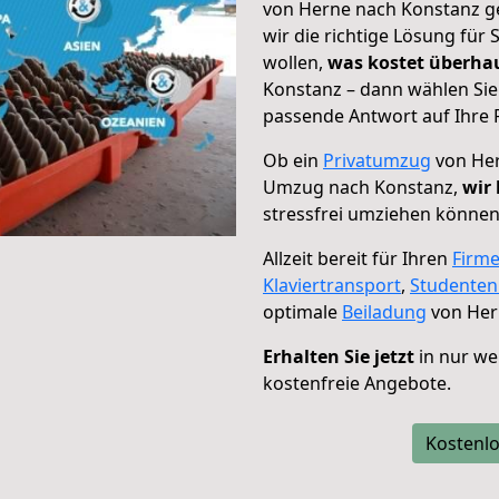
von Herne nach Konstanz ge
wir die richtige Lösung für
wollen,
was kostet überh
Konstanz – dann wählen Sie
passende Antwort auf Ihre 
Ob ein
Privatumzug
von Her
Umzug nach Konstanz,
wir 
stressfrei umziehen können
Allzeit bereit für Ihren
Firm
Klaviertransport
,
Studente
optimale
Beiladung
von Her
Erhalten Sie jetzt
in nur we
kostenfreie Angebote.
Kostenlo