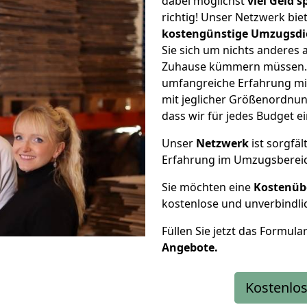
dabei möglichst
viel Geld 
richtig! Unser Netzwerk bi
kostengünstige Umzugsdi
Sie sich um nichts anderes 
Zuhause kümmern müssen. W
umfangreiche Erfahrung m
mit jeglicher Größenordnun
dass wir für jedes Budget 
Unser
Netzwerk
ist sorgfäl
Erfahrung im Umzugsberei
Sie möchten eine
Kostenüb
kostenlose und unverbindli
Füllen Sie jetzt das Formula
Angebote.
Kostenlos