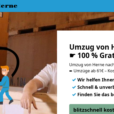
erne
Umzug von H
☛ 100 % Gra
Umzug von Herne nac
➨ Umzüge ab 61€ – Kos
✓
Wir helfen Ihne
✓
Schnell & unverb
✓
Finden Sie das 
blitzschnell ko