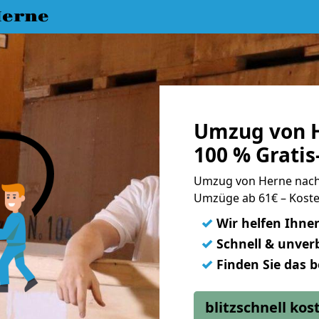
erne
Umzug von H
100 % Grati
Umzug von Herne nach
Umzüge ab 61€ – Koste
✓
Wir helfen Ihne
✓
Schnell & unverb
✓
Finden Sie das 
blitzschnell ko