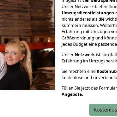
möglichst
viel Geld sparen
Unser Netzwerk bieten Ihn
Umzugsdienstleistungen
z
nichts anderes als die wic
kümmern müssen. Weiterhin
Erfahrung mit Umzügen von 
Größenordnung und können 
jedes Budget eine passende
Unser
Netzwerk
ist sorgfäl
Erfahrung im Umzugsberei
Sie möchten eine
Kostenüb
kostenlose und unverbindli
Füllen Sie jetzt das Formula
Angebote.
Kostenlos