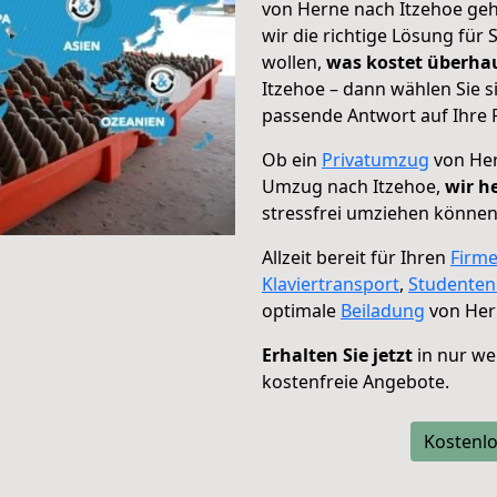
von Herne nach Itzehoe geh
wir die richtige Lösung für
wollen,
was kostet überh
Itzehoe – dann wählen Sie s
passende Antwort auf Ihre 
Ob ein
Privatumzug
von Her
Umzug nach Itzehoe,
wir h
stressfrei umziehen können
Allzeit bereit für Ihren
Firm
Klaviertransport
,
Studente
optimale
Beiladung
von Her
Erhalten Sie jetzt
in nur we
kostenfreie Angebote.
Kostenlo