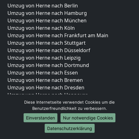
Umzug von Herne nach Berlin
Umzug von Herne nach Hamburg
Umzug von Herne nach München
Umzug von Herne nach Köln
Umzug von Herne nach Frankfurt am Main
Umzug von Herne nach Stuttgart
Umzug von Herne nach Düsseldorf
Umzug von Herne nach Leipzig
Umzug von Herne nach Dortmund
Umzug von Herne nach Essen
Umzug von Herne nach Bremen
Umzug von Herne nach Dresden
Umzug von Herne nach Hannover
Umzug von Herne nach Nürnberg
Diese Internetseite verwendet Cookies um die
Benutzerfreundlichkeit zu verbessern.
Umzug von Herne nach Duisburg
Umzug von Herne nach Bochum
Einverstanden
Nur notwendige Cookies
Umzug von Herne nach Wuppertal
Datenschutzerklärung
Umzug von Herne nach Bielefeld