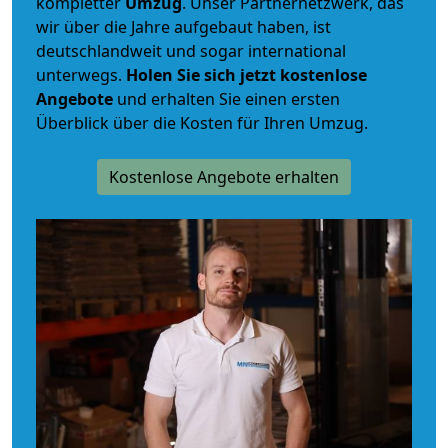
kompletter
Umzug
. Unser Partnernetzwerk, das
wir über die Jahre aufgebaut haben, ist
deutschlandweit und sogar international
unterwegs.
Holen Sie sich jetzt kostenlose
Angebote
und erhalten Sie einen ersten
Überblick über die Kosten für Ihren Umzug.
Kostenlose Angebote erhalten