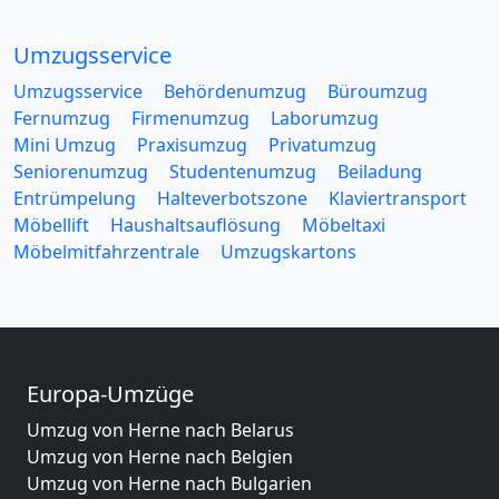
Umzugsservice
Umzugsservice
Behördenumzug
Büroumzug
Fernumzug
Firmenumzug
Laborumzug
Mini Umzug
Praxisumzug
Privatumzug
Seniorenumzug
Studentenumzug
Beiladung
Entrümpelung
Halteverbotszone
Klaviertransport
Möbellift
Haushaltsauflösung
Möbeltaxi
Möbelmitfahrzentrale
Umzugskartons
Europa-Umzüge
Umzug von Herne nach Belarus
Umzug von Herne nach Belgien
Umzug von Herne nach Bulgarien