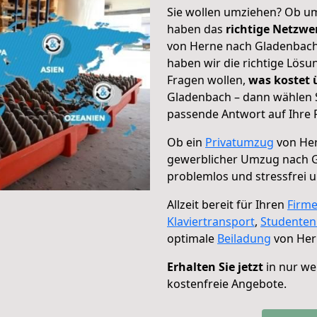
Sie wollen umziehen? Ob um
haben das
richtige Netzw
von Herne nach Gladenbach 
haben wir die richtige Lösu
Fragen wollen,
was kostet
Gladenbach – dann wählen S
passende Antwort auf Ihre 
Ob ein
Privatumzug
von Her
gewerblicher Umzug nach 
problemlos und stressfrei 
Allzeit bereit für Ihren
Firm
Klaviertransport
,
Studente
optimale
Beiladung
von Her
Erhalten Sie jetzt
in nur we
kostenfreie Angebote.