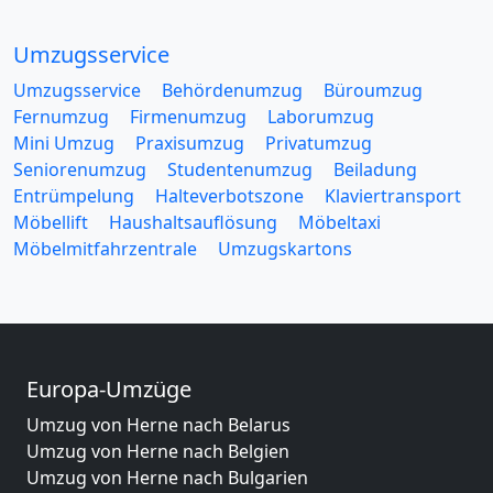
Umzugsservice
Umzugsservice
Behördenumzug
Büroumzug
Fernumzug
Firmenumzug
Laborumzug
Mini Umzug
Praxisumzug
Privatumzug
Seniorenumzug
Studentenumzug
Beiladung
Entrümpelung
Halteverbotszone
Klaviertransport
Möbellift
Haushaltsauflösung
Möbeltaxi
Möbelmitfahrzentrale
Umzugskartons
Europa-Umzüge
Umzug von Herne nach Belarus
Umzug von Herne nach Belgien
Umzug von Herne nach Bulgarien