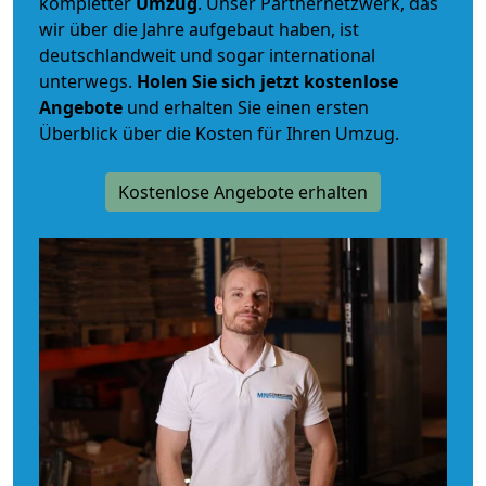
kompletter
Umzug
. Unser Partnernetzwerk, das
wir über die Jahre aufgebaut haben, ist
deutschlandweit und sogar international
unterwegs.
Holen Sie sich jetzt kostenlose
Angebote
und erhalten Sie einen ersten
Überblick über die Kosten für Ihren Umzug.
Kostenlose Angebote erhalten