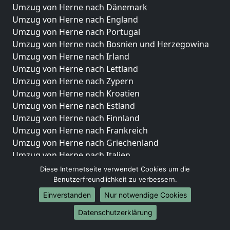
Umzug von Herne nach Dänemark
Umzug von Herne nach England
Umzug von Herne nach Portugal
Umzug von Herne nach Bosnien und Herzegowina
Umzug von Herne nach Irland
Umzug von Herne nach Lettland
Umzug von Herne nach Zypern
Umzug von Herne nach Kroatien
Umzug von Herne nach Estland
Umzug von Herne nach Finnland
Umzug von Herne nach Frankreich
Umzug von Herne nach Griechenland
Umzug von Herne nach Italien
Umzug von Herne nach Liechtenstein
Diese Internetseite verwendet Cookies um die
Umzug von Herne nach Luxemburg
Benutzerfreundlichkeit zu verbessern.
Umzug von Herne nach Niederlande
Einverstanden
Nur notwendige Cookies
Umzug von Herne nach Norwegen
Datenschutzerklärung
Umzüge-Deutschlandweit