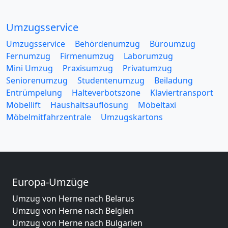
Umzugsservice
Umzugsservice
Behördenumzug
Büroumzug
Fernumzug
Firmenumzug
Laborumzug
Mini Umzug
Praxisumzug
Privatumzug
Seniorenumzug
Studentenumzug
Beiladung
Entrümpelung
Halteverbotszone
Klaviertransport
Möbellift
Haushaltsauflösung
Möbeltaxi
Möbelmitfahrzentrale
Umzugskartons
Europa-Umzüge
Umzug von Herne nach Belarus
Umzug von Herne nach Belgien
Umzug von Herne nach Bulgarien