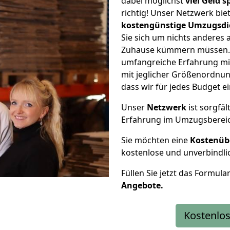
dabei möglichst
viel Geld 
richtig! Unser Netzwerk bi
kostengünstige Umzugsdi
Sie sich um nichts anderes 
Zuhause kümmern müssen. W
umfangreiche Erfahrung m
mit jeglicher Größenordnun
dass wir für jedes Budget 
Unser
Netzwerk
ist sorgfäl
Erfahrung im Umzugsberei
Sie möchten eine
Kostenüb
kostenlose und unverbindli
Füllen Sie jetzt das Formula
Angebote.
Kostenlos