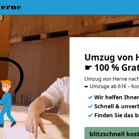
erne
Umzug von H
☛ 100 % Gra
Umzug von Herne nac
➨ Umzüge ab 61€ – Kos
✓
Wir helfen Ihne
✓
Schnell & unverb
✓
Finden Sie das 
blitzschnell ko