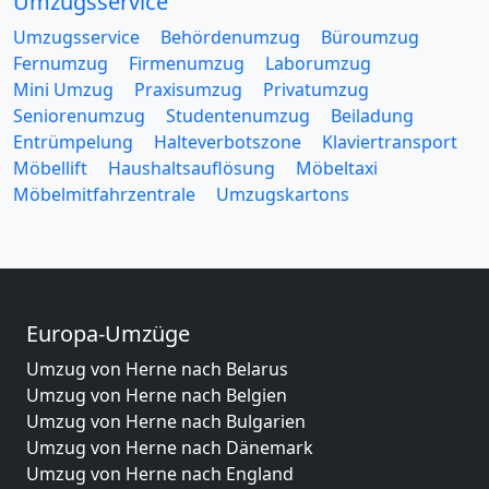
Umzugsservice
Umzugsservice
Behördenumzug
Büroumzug
Fernumzug
Firmenumzug
Laborumzug
Mini Umzug
Praxisumzug
Privatumzug
Seniorenumzug
Studentenumzug
Beiladung
Entrümpelung
Halteverbotszone
Klaviertransport
Möbellift
Haushaltsauflösung
Möbeltaxi
Möbelmitfahrzentrale
Umzugskartons
Europa-Umzüge
Umzug von Herne nach Belarus
Umzug von Herne nach Belgien
Umzug von Herne nach Bulgarien
Umzug von Herne nach Dänemark
Umzug von Herne nach England