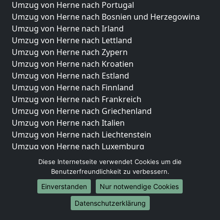
Umzug von Herne nach Portugal
Umzug von Herne nach Bosnien und Herzegowina
Umzug von Herne nach Irland
Umzug von Herne nach Lettland
Umzug von Herne nach Zypern
Umzug von Herne nach Kroatien
Umzug von Herne nach Estland
Umzug von Herne nach Finnland
Umzug von Herne nach Frankreich
Umzug von Herne nach Griechenland
Umzug von Herne nach Italien
Umzug von Herne nach Liechtenstein
Umzug von Herne nach Luxemburg
Umzug von Herne nach Niederlande
Diese Internetseite verwendet Cookies um die
Umzug von Herne nach Norwegen
Benutzerfreundlichkeit zu verbessern.
Einverstanden
Nur notwendige Cookies
Umzüge-Deutschlandweit
Datenschutzerklärung
Umzug von Herne nach Berlin
Umzug von Herne nach Hamburg