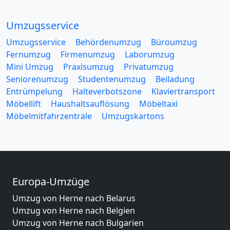
Umzugsservice
Umzugsservice
Behördenumzug
Büroumzug
Fernumzug
Firmenumzug
Laborumzug
Mini Umzug
Praxisumzug
Privatumzug
Seniorenumzug
Studentenumzug
Beiladung
Entrümpelung
Halteverbotszone
Klaviertransport
Möbellift
Haushaltsauflösung
Möbeltaxi
Möbelmitfahrzentrale
Umzugskartons
Europa-Umzüge
Umzug von Herne nach Belarus
Umzug von Herne nach Belgien
Umzug von Herne nach Bulgarien