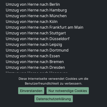
Umzug von Herne nach Berlin
Umzug von Herne nach Hamburg
Umzug von Herne nach München
Umzug von Herne nach Köln
Umzug von Herne nach Frankfurt am Main
Umzug von Herne nach Stuttgart
Umzug von Herne nach Düsseldorf
Umzug von Herne nach Leipzig
Umzug von Herne nach Dortmund
Umzug von Herne nach Essen
Umzug von Herne nach Bremen
Umzug von Herne nach Dresden
Umzug von Herne nach Hannover
Umzug von Herne nach Nürnberg
Diese Internetseite verwendet Cookies um die
Benutzerfreundlichkeit zu verbessern.
Umzug von Herne nach Duisburg
Umzug von Herne nach Bochum
Einverstanden
Nur notwendige Cookies
Umzug von Herne nach Wuppertal
Datenschutzerklärung
Umzug von Herne nach Bielefeld