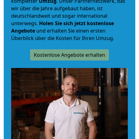
kompletter
Umzug
. Unser Partnernetzwerk, das
wir über die Jahre aufgebaut haben, ist
deutschlandweit und sogar international
unterwegs.
Holen Sie sich jetzt kostenlose
Angebote
und erhalten Sie einen ersten
Überblick über die Kosten für Ihren Umzug.
Kostenlose Angebote erhalten