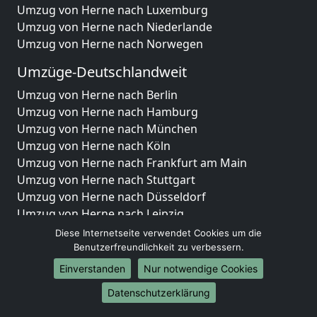
Umzug von Herne nach Luxemburg
Umzug von Herne nach Niederlande
Umzug von Herne nach Norwegen
Umzüge-Deutschlandweit
Umzug von Herne nach Berlin
Umzug von Herne nach Hamburg
Umzug von Herne nach München
Umzug von Herne nach Köln
Umzug von Herne nach Frankfurt am Main
Umzug von Herne nach Stuttgart
Umzug von Herne nach Düsseldorf
Umzug von Herne nach Leipzig
Umzug von Herne nach Dortmund
Diese Internetseite verwendet Cookies um die
Umzug von Herne nach Essen
Benutzerfreundlichkeit zu verbessern.
Umzug von Herne nach Bremen
Einverstanden
Nur notwendige Cookies
Umzug von Herne nach Dresden
Datenschutzerklärung
Umzug von Herne nach Hannover
Umzug von Herne nach Nürnberg