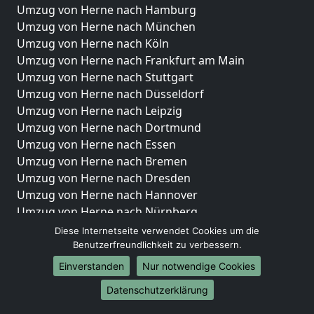
Umzug von Herne nach Hamburg
Umzug von Herne nach München
Umzug von Herne nach Köln
Umzug von Herne nach Frankfurt am Main
Umzug von Herne nach Stuttgart
Umzug von Herne nach Düsseldorf
Umzug von Herne nach Leipzig
Umzug von Herne nach Dortmund
Umzug von Herne nach Essen
Umzug von Herne nach Bremen
Umzug von Herne nach Dresden
Umzug von Herne nach Hannover
Umzug von Herne nach Nürnberg
Umzug von Herne nach Duisburg
Diese Internetseite verwendet Cookies um die
Umzug von Herne nach Bochum
Benutzerfreundlichkeit zu verbessern.
Umzug von Herne nach Wuppertal
Einverstanden
Nur notwendige Cookies
Umzug von Herne nach Bielefeld
Datenschutzerklärung
Umzug von Herne nach Bonn
Umzug von Herne nach Münster