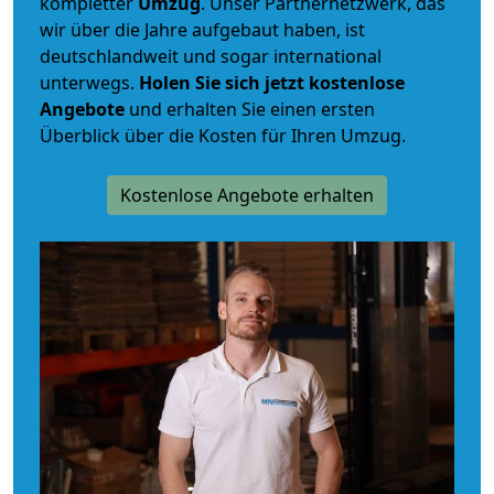
kompletter
Umzug
. Unser Partnernetzwerk, das
wir über die Jahre aufgebaut haben, ist
deutschlandweit und sogar international
unterwegs.
Holen Sie sich jetzt kostenlose
Angebote
und erhalten Sie einen ersten
Überblick über die Kosten für Ihren Umzug.
Kostenlose Angebote erhalten