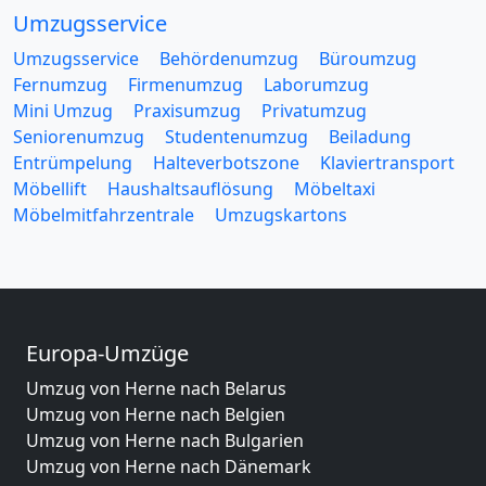
Umzugsservice
Umzugsservice
Behördenumzug
Büroumzug
Fernumzug
Firmenumzug
Laborumzug
Mini Umzug
Praxisumzug
Privatumzug
Seniorenumzug
Studentenumzug
Beiladung
Entrümpelung
Halteverbotszone
Klaviertransport
Möbellift
Haushaltsauflösung
Möbeltaxi
Möbelmitfahrzentrale
Umzugskartons
Europa-Umzüge
Umzug von Herne nach Belarus
Umzug von Herne nach Belgien
Umzug von Herne nach Bulgarien
Umzug von Herne nach Dänemark