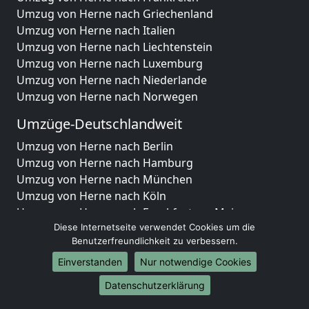
Umzug von Herne nach Griechenland
Umzug von Herne nach Italien
Umzug von Herne nach Liechtenstein
Umzug von Herne nach Luxemburg
Umzug von Herne nach Niederlande
Umzug von Herne nach Norwegen
Umzüge-Deutschlandweit
Umzug von Herne nach Berlin
Umzug von Herne nach Hamburg
Umzug von Herne nach München
Umzug von Herne nach Köln
Umzug von Herne nach Frankfurt am Main
Umzug von Herne nach Stuttgart
Diese Internetseite verwendet Cookies um die
Benutzerfreundlichkeit zu verbessern.
Umzug von Herne nach Düsseldorf
Umzug von Herne nach Leipzig
Einverstanden
Nur notwendige Cookies
Umzug von Herne nach Dortmund
Datenschutzerklärung
Umzug von Herne nach Essen