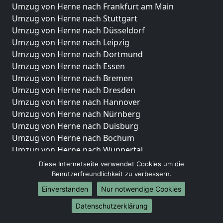
Umzug von Herne nach Frankfurt am Main
Umzug von Herne nach Stuttgart
Umzug von Herne nach Düsseldorf
Umzug von Herne nach Leipzig
Umzug von Herne nach Dortmund
Umzug von Herne nach Essen
Umzug von Herne nach Bremen
Umzug von Herne nach Dresden
Umzug von Herne nach Hannover
Umzug von Herne nach Nürnberg
Umzug von Herne nach Duisburg
Umzug von Herne nach Bochum
Umzug von Herne nach Wuppertal
Umzug von Herne nach Bielefeld
Diese Internetseite verwendet Cookies um die
Umzug von Herne nach Bonn
Benutzerfreundlichkeit zu verbessern.
Umzug von Herne nach Münster
Einverstanden
Nur notwendige Cookies
Internationale-Umzüge
Datenschutzerklärung
Umzug von Herne nach Brasilien