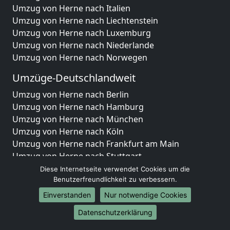
Umzug von Herne nach Italien
Umzug von Herne nach Liechtenstein
Umzug von Herne nach Luxemburg
Umzug von Herne nach Niederlande
Umzug von Herne nach Norwegen
Umzüge-Deutschlandweit
Umzug von Herne nach Berlin
Umzug von Herne nach Hamburg
Umzug von Herne nach München
Umzug von Herne nach Köln
Umzug von Herne nach Frankfurt am Main
Umzug von Herne nach Stuttgart
Umzug von Herne nach Düsseldorf
Diese Internetseite verwendet Cookies um die
Umzug von Herne nach Leipzig
Benutzerfreundlichkeit zu verbessern.
Umzug von Herne nach Dortmund
Einverstanden
Nur notwendige Cookies
Umzug von Herne nach Essen
Datenschutzerklärung
Umzug von Herne nach Bremen
Umzug von Herne nach Dresden