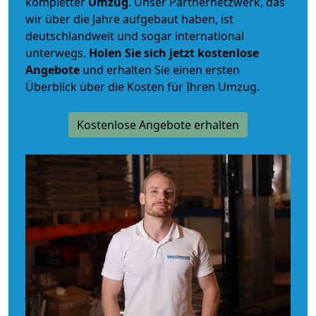
kompletter
Umzug
. Unser Partnernetzwerk, das
wir über die Jahre aufgebaut haben, ist
deutschlandweit und sogar international
unterwegs.
Holen Sie sich jetzt kostenlose
Angebote
und erhalten Sie einen ersten
Überblick über die Kosten für Ihren Umzug.
Kostenlose Angebote erhalten