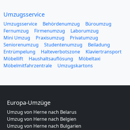
Umzugsservice
Umzugsservice
Behördenumzug
Büroumzug
Fernumzug
Firmenumzug
Laborumzug
Mini Umzug
Praxisumzug
Privatumzug
Seniorenumzug
Studentenumzug
Beiladung
Entrümpelung
Halteverbotszone
Klaviertransport
Möbellift
Haushaltsauflösung
Möbeltaxi
Möbelmitfahrzentrale
Umzugskartons
Europa-Umzüge
Umzug von Herne nach Belarus
Umzug von Herne nach Belgien
Umzug von Herne nach Bulgarien