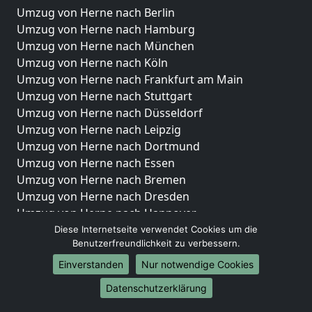
Umzug von Herne nach Berlin
Umzug von Herne nach Hamburg
Umzug von Herne nach München
Umzug von Herne nach Köln
Umzug von Herne nach Frankfurt am Main
Umzug von Herne nach Stuttgart
Umzug von Herne nach Düsseldorf
Umzug von Herne nach Leipzig
Umzug von Herne nach Dortmund
Umzug von Herne nach Essen
Umzug von Herne nach Bremen
Umzug von Herne nach Dresden
Umzug von Herne nach Hannover
Umzug von Herne nach Nürnberg
Diese Internetseite verwendet Cookies um die
Benutzerfreundlichkeit zu verbessern.
Umzug von Herne nach Duisburg
Umzug von Herne nach Bochum
Einverstanden
Nur notwendige Cookies
Umzug von Herne nach Wuppertal
Datenschutzerklärung
Umzug von Herne nach Bielefeld