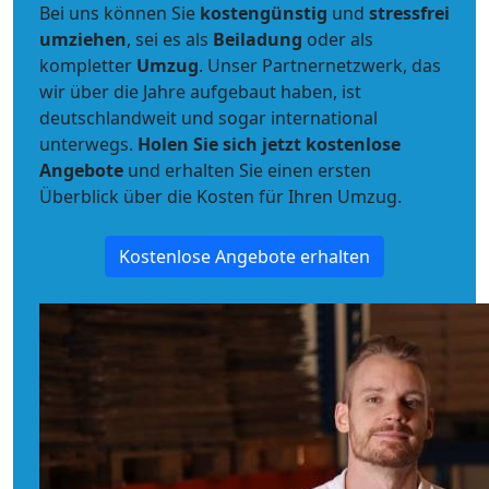
Bei uns können Sie
kostengünstig
und
stressfrei
umziehen
, sei es als
Beiladung
oder als
kompletter
Umzug
. Unser Partnernetzwerk, das
wir über die Jahre aufgebaut haben, ist
deutschlandweit und sogar international
unterwegs.
Holen Sie sich jetzt kostenlose
Angebote
und erhalten Sie einen ersten
Überblick über die Kosten für Ihren Umzug.
Kostenlose Angebote erhalten