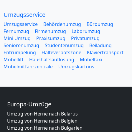
Umzugsservice
Umzugsservice
Behördenumzug
Büroumzug
Fernumzug
Firmenumzug
Laborumzug
Mini Umzug
Praxisumzug
Privatumzug
Seniorenumzug
Studentenumzug
Beiladung
Entrümpelung
Halteverbotszone
Klaviertransport
Möbellift
Haushaltsauflösung
Möbeltaxi
Möbelmitfahrzentrale
Umzugskartons
Europa-Umzüge
Umzug von Herne nach Belarus
Umzug von Herne nach Belgien
Umzug von Herne nach Bulgarien