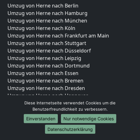
Umzug von Herne nach Berlin
Umzug von Herne nach Hamburg
Umzug von Herne nach München
Umzug von Herne nach Köln
Umzug von Herne nach Frankfurt am Main
Umzug von Herne nach Stuttgart
Umzug von Herne nach Düsseldorf
Umzug von Herne nach Leipzig
Umzug von Herne nach Dortmund
Umzug von Herne nach Essen
Umzug von Herne nach Bremen
Umzug von Herne nach Dresden
Umzug von Herne nach Hannover
Umzug von Herne nach Nürnberg
Diese Internetseite verwendet Cookies um die
Benutzerfreundlichkeit zu verbessern.
Umzug von Herne nach Duisburg
Umzug von Herne nach Bochum
Einverstanden
Nur notwendige Cookies
Umzug von Herne nach Wuppertal
Datenschutzerklärung
Umzug von Herne nach Bielefeld