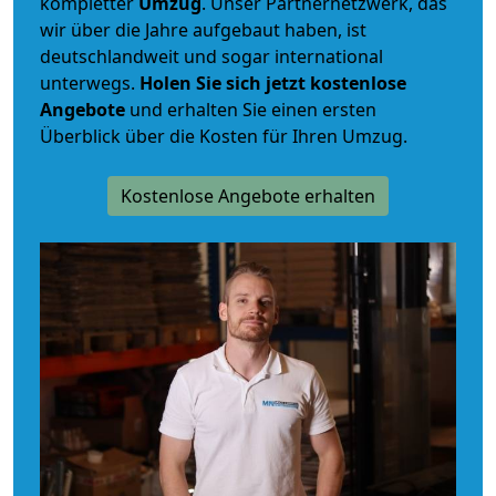
kompletter
Umzug
. Unser Partnernetzwerk, das
wir über die Jahre aufgebaut haben, ist
deutschlandweit und sogar international
unterwegs.
Holen Sie sich jetzt kostenlose
Angebote
und erhalten Sie einen ersten
Überblick über die Kosten für Ihren Umzug.
Kostenlose Angebote erhalten