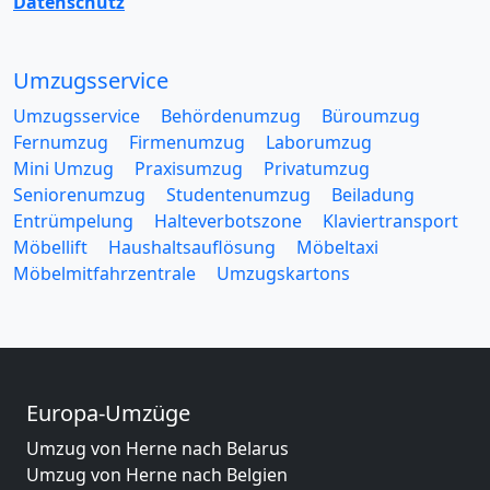
Datenschutz
Umzugsservice
Umzugsservice
Behördenumzug
Büroumzug
Fernumzug
Firmenumzug
Laborumzug
Mini Umzug
Praxisumzug
Privatumzug
Seniorenumzug
Studentenumzug
Beiladung
Entrümpelung
Halteverbotszone
Klaviertransport
Möbellift
Haushaltsauflösung
Möbeltaxi
Möbelmitfahrzentrale
Umzugskartons
Europa-Umzüge
Umzug von Herne nach Belarus
Umzug von Herne nach Belgien