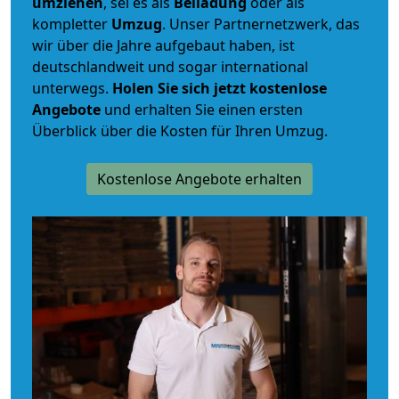
umziehen
, sei es als
Beiladung
oder als
kompletter
Umzug
. Unser Partnernetzwerk, das
wir über die Jahre aufgebaut haben, ist
deutschlandweit und sogar international
unterwegs.
Holen Sie sich jetzt kostenlose
Angebote
und erhalten Sie einen ersten
Überblick über die Kosten für Ihren Umzug.
Kostenlose Angebote erhalten