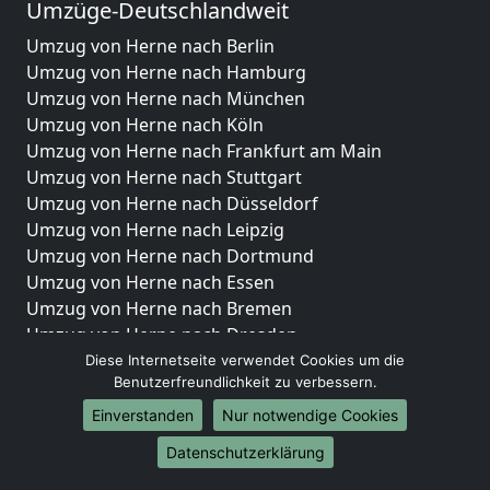
Umzüge-Deutschlandweit
Umzug von Herne nach Berlin
Umzug von Herne nach Hamburg
Umzug von Herne nach München
Umzug von Herne nach Köln
Umzug von Herne nach Frankfurt am Main
Umzug von Herne nach Stuttgart
Umzug von Herne nach Düsseldorf
Umzug von Herne nach Leipzig
Umzug von Herne nach Dortmund
Umzug von Herne nach Essen
Umzug von Herne nach Bremen
Umzug von Herne nach Dresden
Umzug von Herne nach Hannover
Diese Internetseite verwendet Cookies um die
Benutzerfreundlichkeit zu verbessern.
Umzug von Herne nach Nürnberg
Umzug von Herne nach Duisburg
Einverstanden
Nur notwendige Cookies
Umzug von Herne nach Bochum
Datenschutzerklärung
Umzug von Herne nach Wuppertal