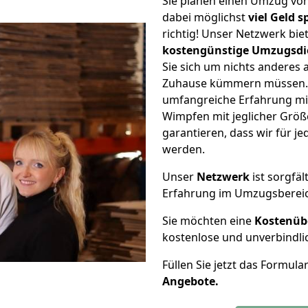
Sie planen einen Umzug v
dabei möglichst
viel Geld 
richtig! Unser Netzwerk bi
kostengünstige Umzugsdi
Sie sich um nichts anderes 
Zuhause kümmern müssen. W
umfangreiche Erfahrung m
Wimpfen mit jeglicher Grö
garantieren, dass wir für j
werden.
Unser
Netzwerk
ist sorgfäl
Erfahrung im Umzugsberei
Sie möchten eine
Kostenüb
kostenlose und unverbindli
Füllen Sie jetzt das Formula
Angebote.