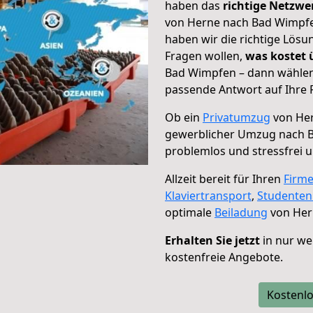
haben das
richtige Netzw
von Herne nach Bad Wimpfen
haben wir die richtige Lösu
Fragen wollen,
was kostet
Bad Wimpfen – dann wählen 
passende Antwort auf Ihre 
Ob ein
Privatumzug
von Her
gewerblicher Umzug nach 
problemlos und stressfrei 
Allzeit bereit für Ihren
Firm
Klaviertransport
,
Studente
optimale
Beiladung
von Her
Erhalten Sie jetzt
in nur we
kostenfreie Angebote.
Kostenlo