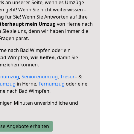
erk
an unserer Seite, wenn es Umzüge
 geht! Wenn Sie nicht weiterwissen –
ng für Sie! Wenn Sie Antworten auf Ihre
 überhaupt mein Umzug
von Herne nach
Sie sie uns, denn wir haben immer die
Fragen parat.
ne nach Bad Wimpfen oder ein
Bad Wimpfen,
wir helfen
, damit Sie
umziehen können.
enumzug
,
Seniorenumzug
,
Tresor
– &
numzug
in Herne,
Fernumzug
oder eine
ne nach Bad Wimpfen.
nigen Minuten unverbindliche und
se Angebote erhalten