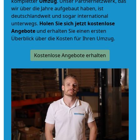
kompletter
Umzug
. Unser Partnernetzwerk, das
wir über die Jahre aufgebaut haben, ist
deutschlandweit und sogar international
unterwegs.
Holen Sie sich jetzt kostenlose
Angebote
und erhalten Sie einen ersten
Überblick über die Kosten für Ihren Umzug.
Kostenlose Angebote erhalten