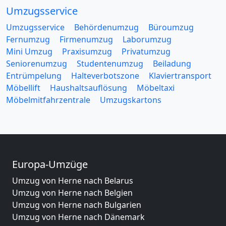
Umzugsservice
Umzugsservice
Behördenumzug
Büroumzug
Fernumzug
Firmenumzug
Laborumzug
Mini Umzug
Praxisumzug
Privatumzug
Seniorenumzug
Studentenumzug
Beiladung
Entrümpelung
Halteverbotszone
Klaviertransport
Möbellift
Haushaltsauflösung
Möbeltaxi
Möbelmitfahrzentrale
Umzugskartons
Europa-Umzüge
Umzug von Herne nach Belarus
Umzug von Herne nach Belgien
Umzug von Herne nach Bulgarien
Umzug von Herne nach Dänemark