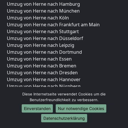
Umzug von Herne nach Hamburg
Umzug von Herne nach München
Umzug von Herne nach Köln
Umzug von Herne nach Frankfurt am Main
Umzug von Herne nach Stuttgart
Umzug von Herne nach Düsseldorf
Umzug von Herne nach Leipzig
Umzug von Herne nach Dortmund
Umzug von Herne nach Essen
Umzug von Herne nach Bremen
Umzug von Herne nach Dresden
Umzug von Herne nach Hannover
Umzug von Herne nach Nürnberg
Umzug von Herne nach Duisburg
Diese Internetseite verwendet Cookies um die
Umzug von Herne nach Bochum
Benutzerfreundlichkeit zu verbessern.
Umzug von Herne nach Wuppertal
Einverstanden
Nur notwendige Cookies
Umzug von Herne nach Bielefeld
Datenschutzerklärung
Umzug von Herne nach Bonn
Umzug von Herne nach Münster