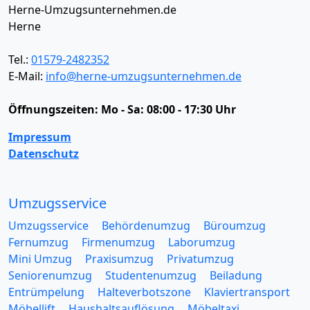
Herne-Umzugsunternehmen.de
Herne
Tel.:
01579-2482352
E-Mail:
info@herne-umzugsunternehmen.de
Öffnungszeiten:
Mo - Sa: 08:00 - 17:30 Uhr
Impressum
Datenschutz
Umzugsservice
Umzugsservice
Behördenumzug
Büroumzug
Fernumzug
Firmenumzug
Laborumzug
Mini Umzug
Praxisumzug
Privatumzug
Seniorenumzug
Studentenumzug
Beiladung
Entrümpelung
Halteverbotszone
Klaviertransport
Möbellift
Haushaltsauflösung
Möbeltaxi