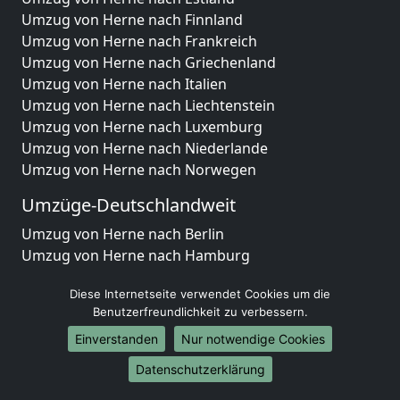
Umzug von Herne nach Finnland
Umzug von Herne nach Frankreich
Umzug von Herne nach Griechenland
Umzug von Herne nach Italien
Umzug von Herne nach Liechtenstein
Umzug von Herne nach Luxemburg
Umzug von Herne nach Niederlande
Umzug von Herne nach Norwegen
Umzüge-Deutschlandweit
Umzug von Herne nach Berlin
Umzug von Herne nach Hamburg
Umzug von Herne nach München
Diese Internetseite verwendet Cookies um die
Umzug von Herne nach Köln
Benutzerfreundlichkeit zu verbessern.
Umzug von Herne nach Frankfurt am Main
Umzug von Herne nach Stuttgart
Einverstanden
Nur notwendige Cookies
Umzug von Herne nach Düsseldorf
Datenschutzerklärung
Umzug von Herne nach Leipzig