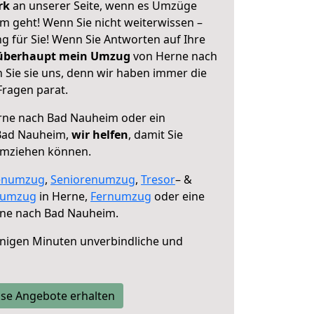
erk
an unserer Seite, wenn es Umzüge
 geht! Wenn Sie nicht weiterwissen –
ng für Sie! Wenn Sie Antworten auf Ihre
 überhaupt mein Umzug
von Herne nach
Sie sie uns, denn wir haben immer die
Fragen parat.
ne nach Bad Nauheim oder ein
Bad Nauheim,
wir helfen
, damit Sie
umziehen können.
enumzug
,
Seniorenumzug
,
Tresor
– &
numzug
in Herne,
Fernumzug
oder eine
ne nach Bad Nauheim.
nigen Minuten unverbindliche und
se Angebote erhalten