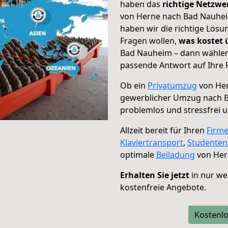
haben das
richtige Netzw
von Herne nach Bad Nauheim
haben wir die richtige Lösu
Fragen wollen,
was kostet
Bad Nauheim – dann wählen 
passende Antwort auf Ihre 
Ob ein
Privatumzug
von Her
gewerblicher Umzug nach 
problemlos und stressfrei 
Allzeit bereit für Ihren
Firm
Klaviertransport
,
Studente
optimale
Beiladung
von Her
Erhalten Sie jetzt
in nur we
kostenfreie Angebote.
Kostenlo