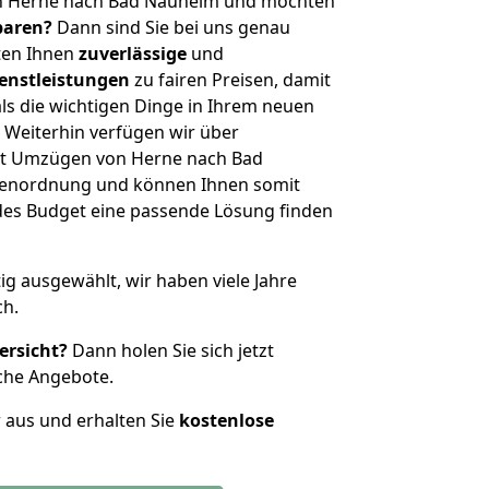
on Herne nach Bad Nauheim und möchten
sparen?
Dann sind Sie bei uns genau
eten Ihnen
zuverlässige
und
enstleistungen
zu fairen Preisen, damit
als die wichtigen Dinge in Ihrem neuen
eiterhin verfügen wir über
it Umzügen von Herne nach Bad
ßenordnung und können Ihnen somit
edes Budget eine passende Lösung finden
tig ausgewählt, wir haben viele Jahre
ch.
ersicht?
Dann holen Sie sich jetzt
che Angebote.
r aus und erhalten Sie
kostenlose