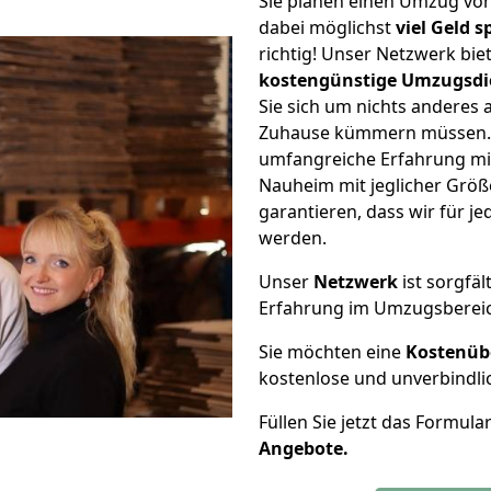
Sie planen einen Umzug v
dabei möglichst
viel Geld 
richtig! Unser Netzwerk bi
kostengünstige Umzugsdi
Sie sich um nichts anderes 
Zuhause kümmern müssen. W
umfangreiche Erfahrung m
Nauheim mit jeglicher Grö
garantieren, dass wir für j
werden.
Unser
Netzwerk
ist sorgfäl
Erfahrung im Umzugsberei
Sie möchten eine
Kostenüb
kostenlose und unverbindli
Füllen Sie jetzt das Formula
Angebote.