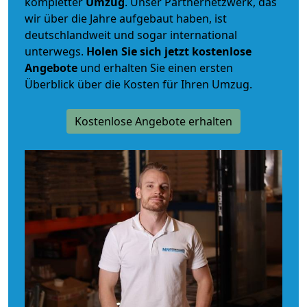
kompletter
Umzug
. Unser Partnernetzwerk, das
wir über die Jahre aufgebaut haben, ist
deutschlandweit und sogar international
unterwegs.
Holen Sie sich jetzt kostenlose
Angebote
und erhalten Sie einen ersten
Überblick über die Kosten für Ihren Umzug.
Kostenlose Angebote erhalten