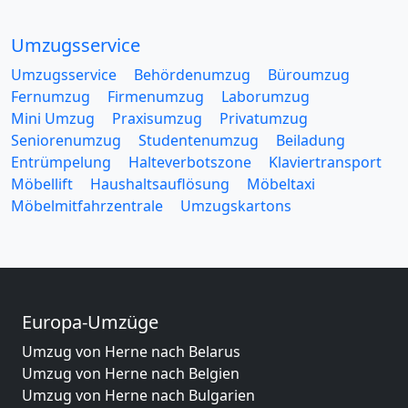
Umzugsservice
Umzugsservice
Behördenumzug
Büroumzug
Fernumzug
Firmenumzug
Laborumzug
Mini Umzug
Praxisumzug
Privatumzug
Seniorenumzug
Studentenumzug
Beiladung
Entrümpelung
Halteverbotszone
Klaviertransport
Möbellift
Haushaltsauflösung
Möbeltaxi
Möbelmitfahrzentrale
Umzugskartons
Europa-Umzüge
Umzug von Herne nach Belarus
Umzug von Herne nach Belgien
Umzug von Herne nach Bulgarien