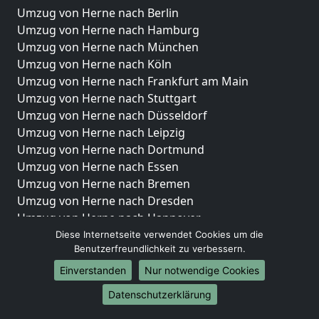
Umzug von Herne nach Berlin
Umzug von Herne nach Hamburg
Umzug von Herne nach München
Umzug von Herne nach Köln
Umzug von Herne nach Frankfurt am Main
Umzug von Herne nach Stuttgart
Umzug von Herne nach Düsseldorf
Umzug von Herne nach Leipzig
Umzug von Herne nach Dortmund
Umzug von Herne nach Essen
Umzug von Herne nach Bremen
Umzug von Herne nach Dresden
Umzug von Herne nach Hannover
Umzug von Herne nach Nürnberg
Diese Internetseite verwendet Cookies um die
Benutzerfreundlichkeit zu verbessern.
Umzug von Herne nach Duisburg
Umzug von Herne nach Bochum
Einverstanden
Nur notwendige Cookies
Umzug von Herne nach Wuppertal
Datenschutzerklärung
Umzug von Herne nach Bielefeld